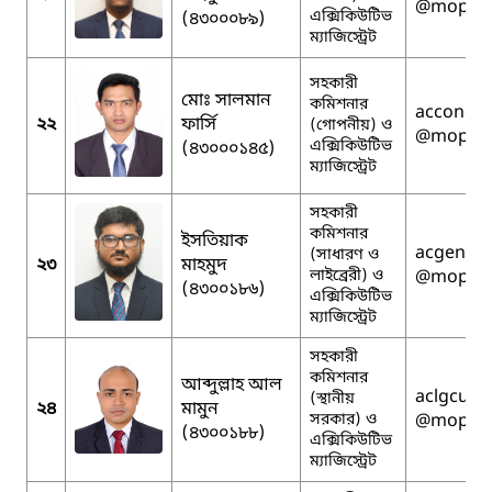
@mopa.g
এক্সিকিউটিভ
(৪৩০০০৮৯)
ম্যাজিস্ট্রেট
সহকারী
মোঃ সালমান
কমিশনার
acconcum
২২
ফার্সি
(গোপনীয়) ও
@mopa.g
এক্সিকিউটিভ
(৪৩০০০১৪৫)
ম্যাজিস্ট্রেট
সহকারী
কমিশনার
ইসতিয়াক
acgencum
(সাধারণ ও
২৩
মাহমুদ
লাইব্রেরী) ও
@mopa.g
(৪৩০০১৮৬)
এক্সিকিউটিভ
ম্যাজিস্ট্রেট
সহকারী
কমিশনার
আব্দুল্লাহ আল
aclgcumil
(স্থানীয়
২৪
মামুন
সরকার) ও
@mopa.g
(৪৩০০১৮৮)
এক্সিকিউটিভ
ম্যাজিস্ট্রেট