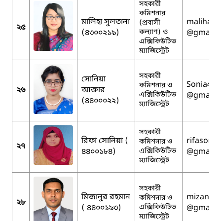
সহকারী
কমিশনার
মালিহা সুলতানা
maliha.a
(প্রবাসী
২৫
(৪৩০০২১৯)
কল্যাণ) ও
@gmail.
এক্সিকিউটিভ
ম্যাজিস্ট্রেট
সহকারী
সোনিয়া
Sonia413
কমিশনার ও
২৬
আক্তার
এক্সিকিউটিভ
@gmail.
(৪৪০০০২২)
ম্যাজিস্ট্রেট
সহকারী
রিফা সোনিয়া (
rifasoni
কমিশনার ও
২৭
৪৪০০১৮৪)
এক্সিকিউটিভ
@gmail.
ম্যাজিস্ট্রেট
সহকারী
মিজানুর রহমান
mizanro
কমিশনার ও
২৮
( ৪৪০০১৯৩)
এক্সিকিউটিভ
@gmail.
ম্যাজিস্ট্রেট