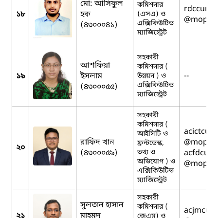
মো: আসিফুল
কমিশনার
rdccumil
১৮
হক
(এসএ) ও
@mopa.g
এক্সিকিউটিভ
(৪৩০০০৪১)
ম্যাজিস্ট্রেট
সহকারী
আশফিয়া
কমিশনার (
১৯
ইসলাম
--
উন্নয়ন ) ও
এক্সিকিউটিভ
(৪৩০০০৫৫)
ম্যাজিস্ট্রেট
সহকারী
কমিশনার (
acictcumi
আইসিটি ও
রাফিদ খান
@mopa.g
ফ্রন্টডেস্ক,
২০
(৪৩০০০৫৯)
তথ্য ও
acfdcumi
অভিযোগ ) ও
@mopa.g
এক্সিকিউটিভ
ম্যাজিস্ট্রেট
সহকারী
সুলতান হাসান
কমিশনার (
acjmcumi
২১
মাহমুদ
জেএম) ও