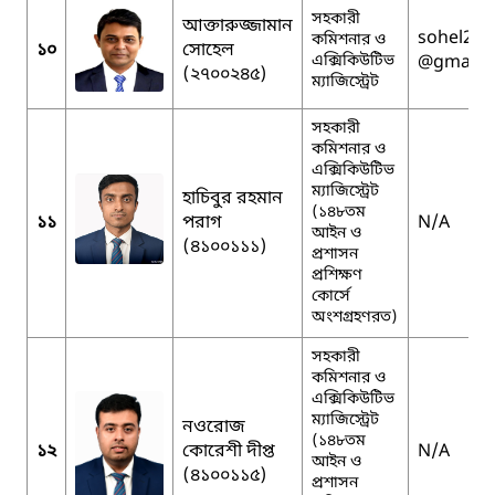
সহকারী
আক্তারুজ্জামান
sohel27t
কমিশনার ও
১০
সোহেল
এক্সিকিউটিভ
@gmail.
(২৭০০২৪৫)
ম্যাজিস্ট্রেট
সহকারী
কমিশনার ও
এক্সিকিউটিভ
ম্যাজিস্ট্রেট
হাচিবুর রহমান
(১৪৮তম
১১
পরাগ
N/A
আইন ও
(৪১০০১১১)
প্রশাসন
প্রশিক্ষণ
কোর্সে
অংশগ্রহণরত)
সহকারী
কমিশনার ও
এক্সিকিউটিভ
ম্যাজিস্ট্রেট
নওরোজ
(১৪৮তম
১২
কোরেশী দীপ্ত
N/A
আইন ও
(৪১০০১১৫)
প্রশাসন