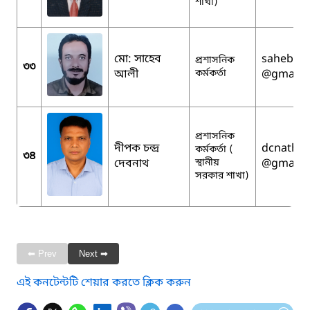
শাখা)
মো: সাহেব
sahebali
প্রশাসনিক
৩৩
আলী
কর্মকর্তা
@gmail.
প্রশাসনিক
দীপক চন্দ্র
dcnath1
কর্মকর্তা (
৩৪
দেবনাথ
স্থানীয়
@gmail.
সরকার শাখা)
⬅ Prev
Next ➡
এই কনটেন্টটি শেয়ার করতে ক্লিক করুন