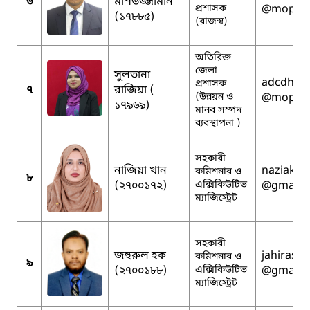
৬
মশিউজ্জামান
প্রশাসক
@mopa.g
(১৭৮৮৫)
(রাজস্ব)
অতিরিক্ত
জেলা
সুলতানা
adcdhrm
প্রশাসক
৭
রাজিয়া (
(উন্নয়ন ও
@mopa.g
১৭৯৬৯)
মানব সম্পদ
ব্যবস্থাপনা )
সহকারী
নাজিয়া খান
naziakha
কমিশনার ও
৮
(২৭০০১৭২)
এক্সিকিউটিভ
@gmail.
ম্যাজিস্ট্রেট
সহকারী
জহুরুল হক
jahirasif
কমিশনার ও
৯
(২৭০০১৮৮)
এক্সিকিউটিভ
@gmail.
ম্যাজিস্ট্রেট