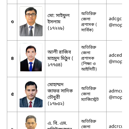
অতিরিক্ত
মো: সাইফুল
adcgcomi
জেলা
৩
ইসলাম
প্রশাসক (
@mopa.g
(১৭২২৯)
সার্বিক)
অতিরিক্ত
আলী রাজিব
জেলা
adceduic
৪
মাহমুদ মিঠুন (
প্রশাসক
@mopa.g
(শিক্ষা ও
১৭৭৫৪)
আইসিটি)
মোহাম্মদ
অতিরিক্ত
জাফর সাদিক
admcumi
৫
জেলা
চৌধুরী
@mopa.g
ম্যাজিস্ট্রেট
(১৭৮৫২)
অতিরিক্ত
এ. বি. এম.
adcrcumi
জেলা