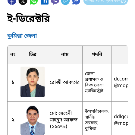
আপনার মতামত প্রদান করুন
ই-ডিরেক্টরি
কুমিল্লা জেলা
নং
চিত্র
নাম
পদবি
ই
জেলা
dccomill
প্রশাসক ও
১
রোজী আকতার
বিজ্ঞ জেলা
@mopa.g
ম্যাজিস্ট্রেট
উপপরিচালক,
মো: মেহেদী
ddlgcumi
স্থানীয়
২
মাহমুদ আকন্দ
সরকার,
@mopa.g
(১৬৫৭৯)
কুমিল্লা