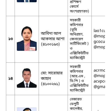
প্রশিক্ষণ
কোর্সে
অংশগ্রহণরত)
সহকারী
কমিশনার
(ভূমি
lao1cumi
আবিদা আল
অধিগ্রহণ,
@mopa.g
১৩
আকসার আশা
জেনারেল
gcocumil
সার্টিফিকেট )
(৪১০০১৯৩)
@mopa.g
ও
এক্সিকিউটিভ
ম্যাজিস্ট্রেট
সহকারী
acrmcumi
কমিশনার
মো: সারোয়ার
@mopa.g
(আর.এম ,
১৪
জাহান
ভি.পি ) ও
acvpcomi
(৪১০০২৬১)
এক্সিকিউটিভ
@gmail.
ম্যাজিস্ট্রেট
নেজারত
ডেপুটি
কালেক্টর,