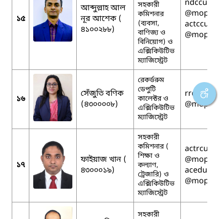
ndccumil
সহকারী
আব্দুল্লাহ আল
@mopa.g
কমিশনার
১৫
নূর আশেক (
(ব্যবসা,
actccumil
৪১০০২৮৮)
বাণিজ্য ও
@mopa.g
বিনিয়োগ) ও
এক্সিকিউটিভ
ম্যাজিস্ট্রেট
রেকর্ডরুম
ডেপুটি
সেঁজুতি বণিক
rrdccumi
১৬
কালেক্টর ও
(৪৩০০০০৮)
@mopa.g
এক্সিকিউটিভ
ম্যাজিস্ট্রেট
সহকারী
কমিশনার (
actrcumil
শিক্ষা ও
ফাইয়াজ খান (
@mopa.g
১৭
কল্যাণ,
৪৩০০০১৯)
aceducum
ট্রেজারি) ও
@mopa.g
এক্সিকিউটিভ
ম্যাজিস্ট্রেট
সহকারী