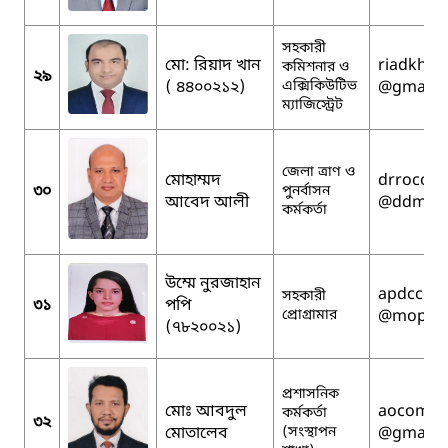
সহকারী
মো: রিয়াদ খান
riadkhan
কমিশনার ও
২৯
( ৪৪০০২১২)
এক্সিকিউটিভ
@gmail.
ম্যাজিস্ট্রেট
জেলা ত্রাণ ও
মোহাম্মদ
drrocomi
৩০
পুনর্বাসন
আবেদ আলী
@ddm.go
কর্মকর্তা
উম্মে নুরজাহান
apdccomi
সহকারী
৩১
পপি
প্রোগ্রামার
@mopa.g
(৭৮২০০২১)
প্রশাসনিক
মোঃ আবদুল
aocomill
কর্মকর্তা
৩২
মোতালেব
(সংস্থাপন
@gmail.