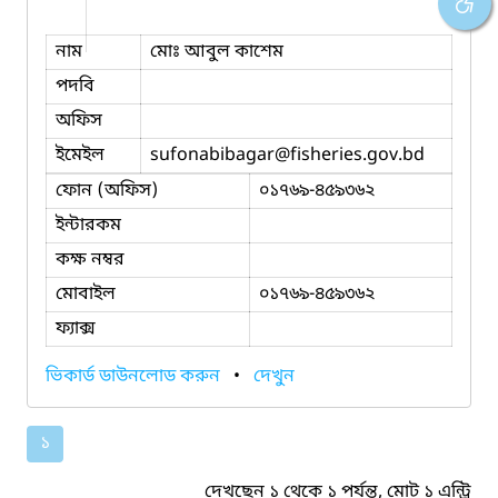
নাম
মোঃ আবুল কাশেম
পদবি
অফিস
ইমেইল
sufonabibagar
@fisheries.gov.bd
ফোন (অফিস)
০১৭৬৯-৪৫৯৩৬২
ইন্টারকম
কক্ষ নম্বর
মোবাইল
০১৭৬৯-৪৫৯৩৬২
ফ্যাক্স
ভিকার্ড ডাউনলোড করুন
•
দেখুন
১
দেখছেন ১ থেকে ১ পর্যন্ত, মোট ১ এন্ট্রি