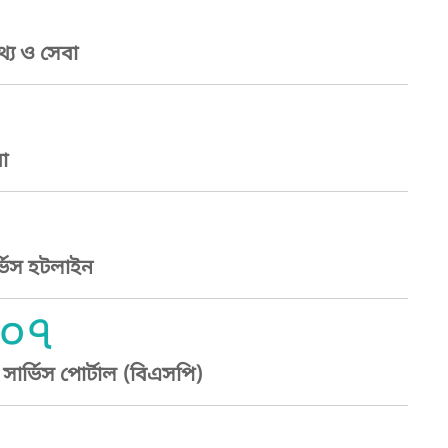
্য ও সেবা
া
্ভিস হটলাইন
০৭
ার্ভিস পোর্টাল (বিএসপি)