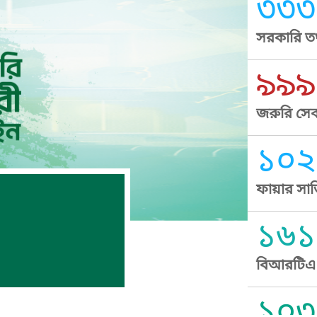
৩৩৩
সরকারি তথ
৯৯৯
জরুরি সেব
১০২
ফায়ার সার
১৬১
বিআরটিএ স
১০৩