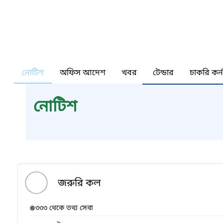
নোটিশ
অফিস আদেশ
খবর
টেন্ডার
চাকরি কর্
নোটিশ
জরুরি কল
৩৩৩ থেকে তথ্য সেবা