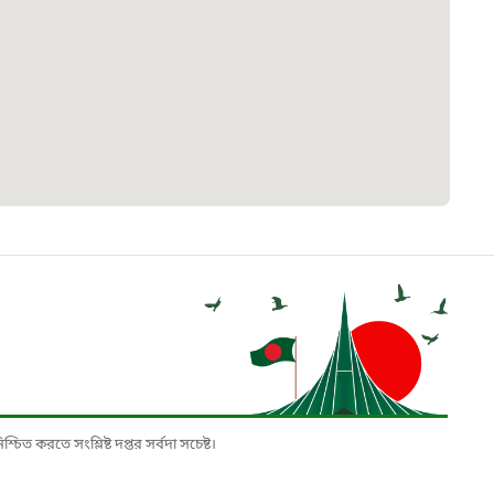
 সেবা
৮
়তা লাইন
০৯
র্মচারী কল্যাণ বোর্ড হটলাইন
০৮৮৮৮৮৮৮
নিয়ন্ত্রণ হটলাইন
১৩
চিত করতে সংশ্লিষ্ট দপ্তর সর্বদা সচেষ্ট।
যন্তরীণ নৌ-পরিবহন হটলাইন