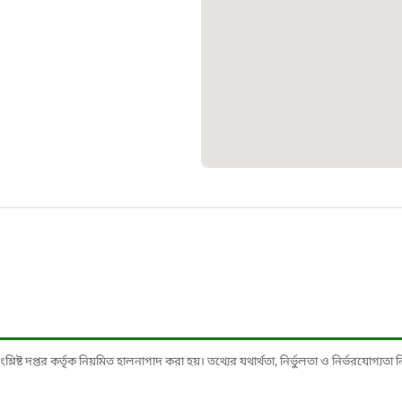
স্মার্ট ভূমি
১০৯
শিশু সহায
১৬১
বাংলাদেশ ক
০১৯
মাদকদ্রব্য 
১৬১
ষ্ট দপ্তর কর্তৃক নিয়মিত হালনাগাদ করা হয়। তথ্যের যথার্থতা, নির্ভুলতা ও নির্ভরযোগ্যতা নিশ্
জরুরী অভ্